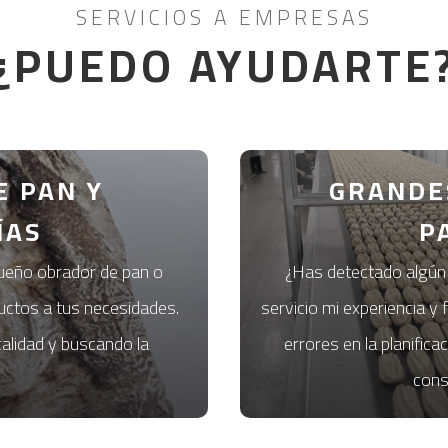
SERVICIOS A EMPRESAS
¿PUEDO AYUDARTE
 PAN Y
GRANDE
ÍAS
P
queño obrador de pan o
¿Has detectado algún
uctos a tus necesidades.
servicio mi experiencia y
alidad y buscando la
errores en la planific
cons