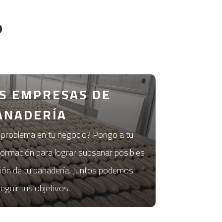
?
S EMPRESAS DE
ANADERÍA
 problema en tu negocio? Pongo a tu
 formación para lograr subsanar posibles
ación de tu panadería. Juntos podemos
eguir tus objetivos.