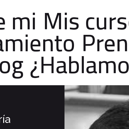
e mi
Mis cur
amiento
Pren
log
¿Hablamo
ría