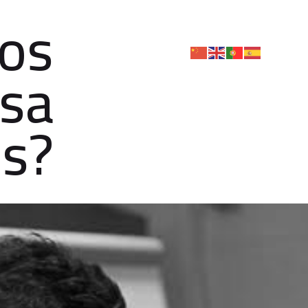
sos
sa
s?