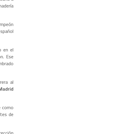
nadería
campeón
español
 en el
ón. Ese
mbrado
era al
Madrid
e como
ntes de
rección