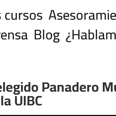
 cursos
Asesorami
rensa
Blog
¿Hablam
elegido Panadero M
la UIBC