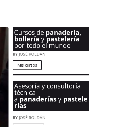
Cursos de
panadería,
bollería
y
pastelería
por todo el mundo
BY
JOSÉ ROLDÁN
Mis cursos
Asesoría y consultoría
técnica
a
panaderías
y
pastele
rías
BY
JOSÉ ROLDÁN