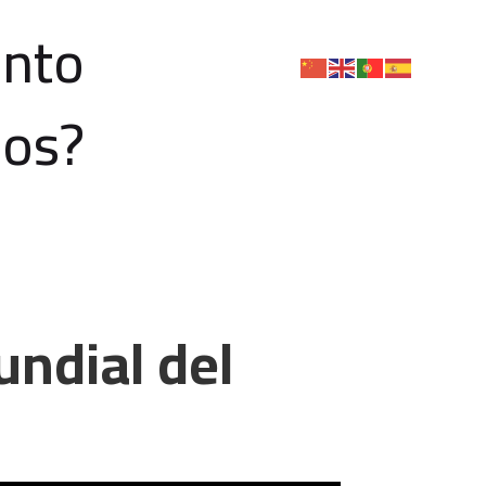
ento
os?
undial del