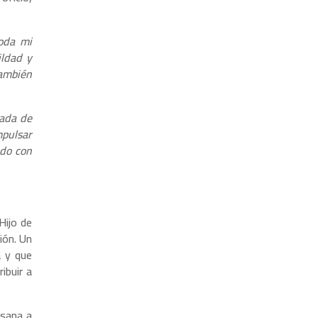
oda mi
ildad y
también
nada de
mpulsar
ndo con
Hijo de
ión. Un
a y que
ibuir a
esana a