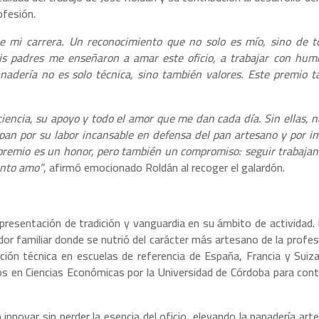
ofesión.
e mi carrera. Un reconocimiento que no solo es mío, sino de t
is padres me enseñaron a amar este oficio, a trabajar con hum
anadería no es solo técnica, sino también valores. Este premio 
ciencia, su apoyo y todo el amor que me dan cada día. Sin ellas, 
pan por su labor incansable en defensa del pan artesano y por i
e premio es un honor, pero también un compromiso: seguir trabaja
anto amo”
, afirmó emocionado Roldán al recoger el galardón.
presentación de tradición y vanguardia en su ámbito de actividad. 
or familiar donde se nutrió del carácter más artesano de la profes
ción técnica en escuelas de referencia de España, Francia y Suiz
en Ciencias Económicas por la Universidad de Córdoba para contr
 innovar sin perder la esencia del oficio, elevando la panadería art