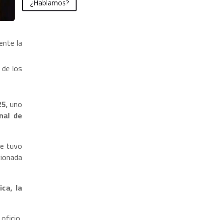
¿Hablamos?
ente la
 de los
25
, uno
nal de
e tuvo
cionada
ica, la
oficio,