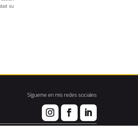
idad su
.
Sígueme en mis redes sociales