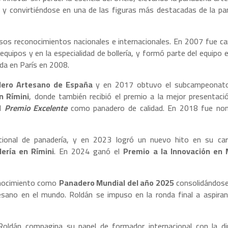
 y convirtiéndose en una de las figuras más destacadas de la pa
osos reconocimientos nacionales e internacionales. En 2007 fue 
 equipos y en la especialidad de bollería, y formó parte del equipo 
da en París en 2008.
ero Artesano de España
y en 2017 obtuvo el subcampeonato
n Rímini
, donde también recibió el premio a la mejor presentaci
el
Premio Excelente
como panadero de calidad. En 2018 fue no
cional de panadería, y en 2023 logró un nuevo hito en su carr
ría en Rímini
. En 2024 ganó el
Premio a la Innovación en 
onocimiento como
Panadero Mundial del año 2025
consolidándos
sano en el mundo. Roldán se impuso en la ronda final a aspira
oldán compagina su papel de formador internacional con la di