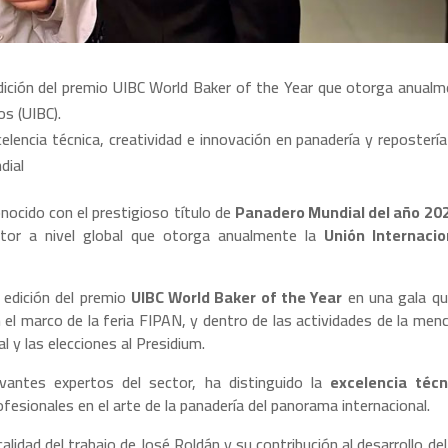
edición del premio UIBC World Baker of the Year que otorga anualm
os (UIBC).
lencia técnica, creatividad e innovación en panadería y repostería
dial
nocido con el prestigioso título de
Panadero Mundial del año 20
tor a nivel global que otorga anualmente la
Unión Internacio
 edición del premio
UIBC World Baker of the Year
en una gala qu
 en el marco de la feria FIPAN, y dentro de las actividades de la men
l y las elecciones al Presidium.
evantes expertos del sector, ha distinguido la
excelencia técn
fesionales en el arte de la panadería del panorama internacional.
lidad del trabajo de José Roldán y su contribución al desarrollo del 