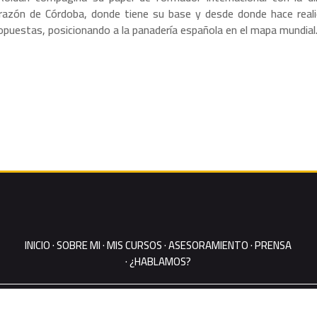
orazón de Córdoba, donde tiene su base y desde donde hace real
opuestas, posicionando a la panadería española en el mapa mundial
INICIO
·
SOBRE MI
·
MIS CURSOS
·
ASESORAMIENTO
·
PRENSA
·
¿HABLAMOS?
Aviso legal
·
Política de privacidad
·
Política de cookies